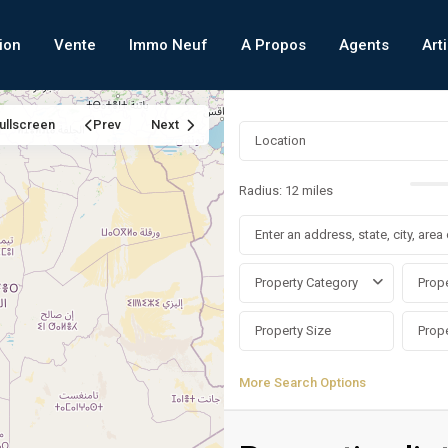
ion
Vente
Immo Neuf
A Propos
Agents
Art
ullscreen
Prev
Next
Radius:
12 miles
Property Category
Prope
More Search Options
Dar