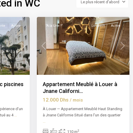
sted in WC
Le plus récent d'abord
Californie
,
18
Casablanca
nte
Active
"A la Une !"
Location
Active
Previous
Next
Next
Appartement Meublé à Louer à
c piscines
Jnane Californi...
12.000 Dhs
/ mois
À Louer — Appartement Meublé Haut Standing
xpérience d’un
à Jnane Californie Situé dans l'un des quartier
itué au 4
...
...
2
3
2
110 m