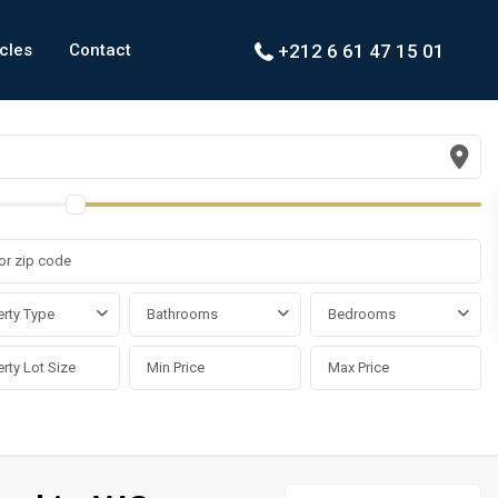
icles
Contact
+212 6 61 47 15 01
rty Type
Bathrooms
Bedrooms