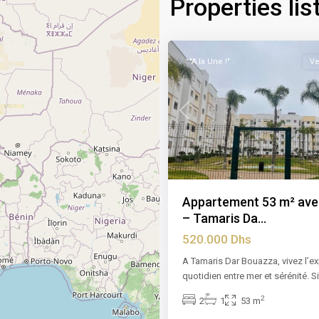
Properties li
Bouazza
,
8
Casablanca
"A la Une !"
Ve
Previous
Appartement 53 m² ave
– Tamaris Da...
520.000 Dhs
A Tamaris Dar Bouazza, vivez l’e
quotidien entre mer et sérénité. S
2
2
1
53 m