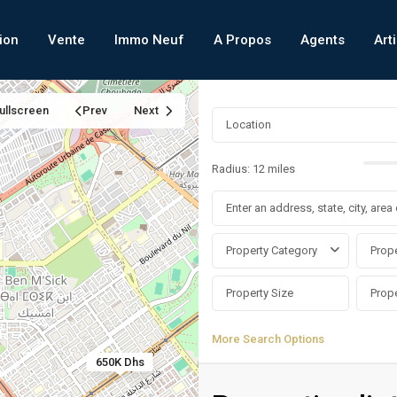
ion
Vente
Immo Neuf
A Propos
Agents
Art
ullscreen
Prev
Next
Radius:
12 miles
Property Category
Prope
More Search Options
650K Dhs
Ain