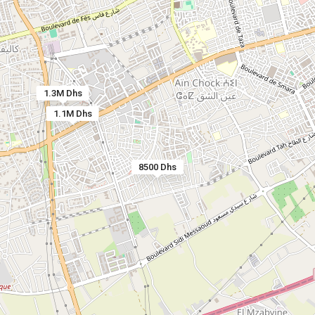
1.3M Dhs
1.1M Dhs
8500 Dhs