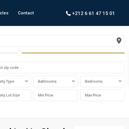
icles
Contact
+212 6 61 47 15 01
rty Type
Bathrooms
Bedrooms
Ain