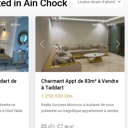
ted in Ain Chock
Le plus récent d'abord
Chock
,
10
Casablanca
nte
Active
Vente
Active
Next
Previous
Next
dart de
Charmant Appt de 83m² à Vendre
à Taddart
1.250.000 Dhs
ésente un
Realty Success Morocco a le plaisir de vous
e à Olad Taleb
présenter un magnifique appartement à vendre,
...
2
2
1
83 m