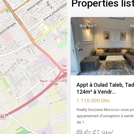
Properties lis
Chock
,
15
Casablanca
"A la Une !"
Ve
Previous
Appt à Oulad Taleb, Tad
124m² à Vendr...
1.116.000 Dhs
Realty Success Morocco vous pr
appartement d'exception à vendr
de 1
...
2
3
2
124 m