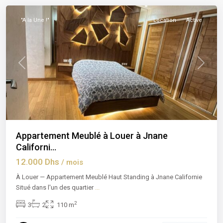
"A la Une !"
Location
Active
Previous
Next
Appartement Meublé à Louer à Jnane
Californi...
12.000 Dhs
/ mois
À Louer — Appartement Meublé Haut Standing à Jnane Californie
Situé dans l'un des quartier
...
2
3
2
110 m
La