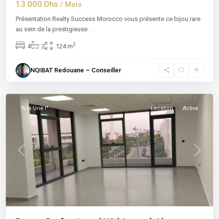
13.000 Dhs
/ Mois
Présentation Realty Success Morocco vous présente ce bijou rare
au sein de la prestigieuse
...
2
4
2
124 m
NQIBAT Redouane – Conseiller
Casablanca
"A la Une !"
Location
Active
Previous
Next