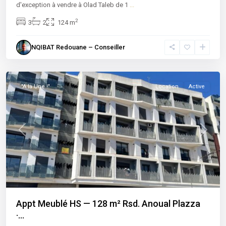
d'exception à vendre à Olad Taleb de 1
...
2
3
2
124 m
NQIBAT Redouane – Conseiller
Anoual
,
Casablanca
"A la Une !"
Location
Active
Previous
Next
Appt Meublé HS — 128 m² Rsd. Anoual Plazza
·...