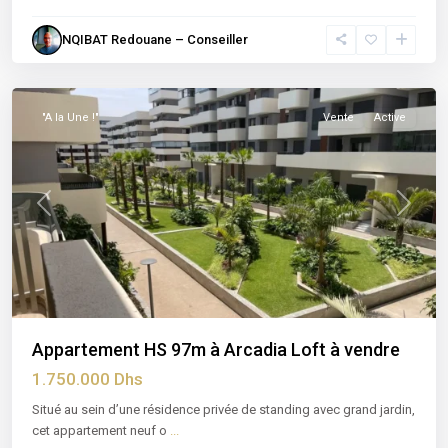
NQIBAT Redouane – Conseiller
Californie
,
Casablanca
"A la Une !"
Vente
Active
Previous
Next
Appartement HS 97m à Arcadia Loft à vendre
1.750.000 Dhs
Situé au sein d’une résidence privée de standing avec grand jardin,
cet appartement neuf o
...