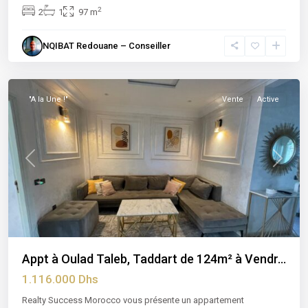
2
2
1
97 m
Ain
NQIBAT Redouane – Conseiller
Chock
,
Casablanca
"A la Une !"
Vente
Active
Previous
Next
Appt à Oulad Taleb, Taddart de 124m² à Vendr...
1.116.000 Dhs
Realty Success Morocco vous présente un appartement