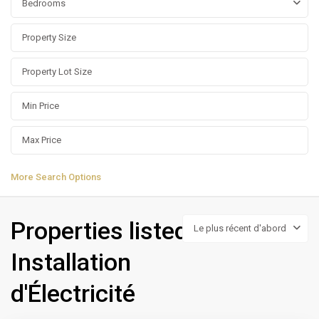
Bedrooms
More Search Options
Properties listed in
Le plus récent d'abord
Installation
d'Électricité
Californie
,
Casablanca