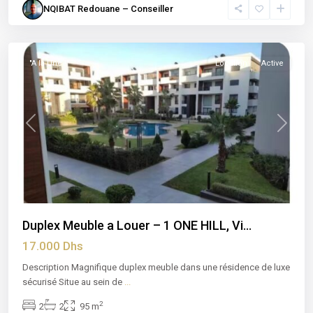
NQIBAT Redouane – Conseiller
Ville
Verte
"A la Une !"
Location
Active
Previous
Next
Duplex Meuble a Louer – 1 ONE HILL, Vi...
17.000 Dhs
Description Magnifique duplex meuble dans une résidence de luxe
sécurisé Situe au sein de
...
2
2
2
95 m