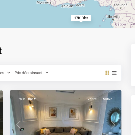
17K Dhs
t
Ain
es
Prix décroissant
Chock
,
15
Casablanca
"A la Une !"
Vente
Active
t
Previous
Next