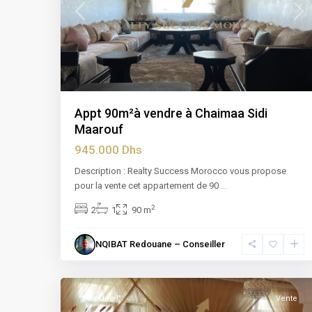
Previous
Nex
Appt 90m²à vendre à Chaimaa Sidi
Maarouf
945.000 Dhs
Description : Realty Success Morocco vous propose
pour la vente cet appartement de 90
...
2
2
1
90 m
Ain
NQIBAT Redouane – Conseiller
Chock
,
14
Casablanca
"A la Une !"
Vente