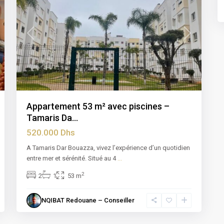
t
Previous
Next
Appartement 53 m² avec piscines –
Tamaris Da...
520.000 Dhs
A Tamaris Dar Bouazza, vivez l’expérience d’un quotidien
entre mer et sérénité. Situé au 4
...
2
2
1
53 m
NQIBAT Redouane – Conseiller