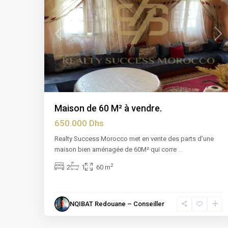
Previous
Nex
Maison de 60 M² à vendre.
650.000 Dhs
Realty Success Morocco met en vente des parts d’une
maison bien aménagée de 60M² qui corre
...
2
2
1
60 m
NQIBAT Redouane – Conseiller