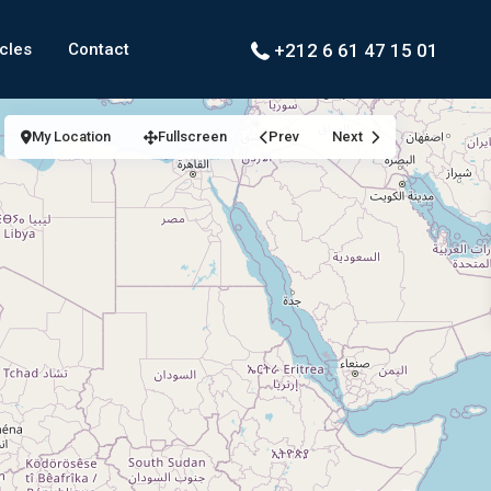
icles
Contact
+212 6 61 47 15 01
My Location
Fullscreen
Prev
Next