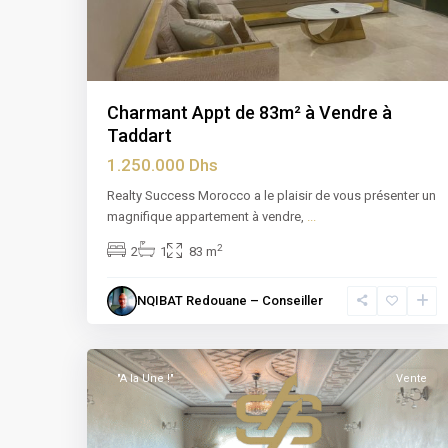
Charmant Appt de 83m² à Vendre à
Taddart
1.250.000 Dhs
Realty Success Morocco a le plaisir de vous présenter un
magnifique appartement à vendre,
...
2
2
1
83 m
Sidi
NQIBAT Redouane – Conseiller
Maarouf
,
12
Casablanca
"A la Une !"
Vente