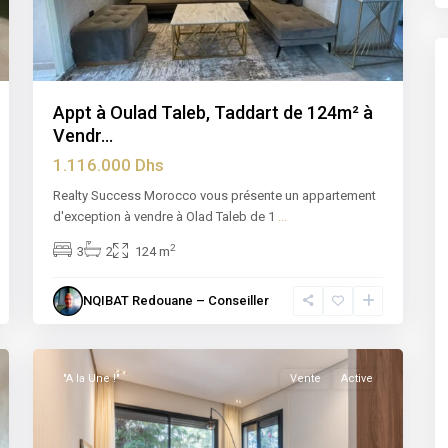
Appt à Oulad Taleb, Taddart de 124m² à
Vendr...
1.116.000 Dhs
Realty Success Morocco vous présente un appartement
d'exception à vendre à Olad Taleb de 1
...
2
3
2
124 m
NQIBAT Redouane – Conseiller
Maarif
,
2
Casablanca
"A la Une !"
Vente
Active