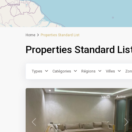
Home
Properties Standard List
Properties Standard Lis
Ain
Types
Catégories
Régions
Villes
Zon
Chock
,
10
Casablanca
Vente
Active
Previous
Nex