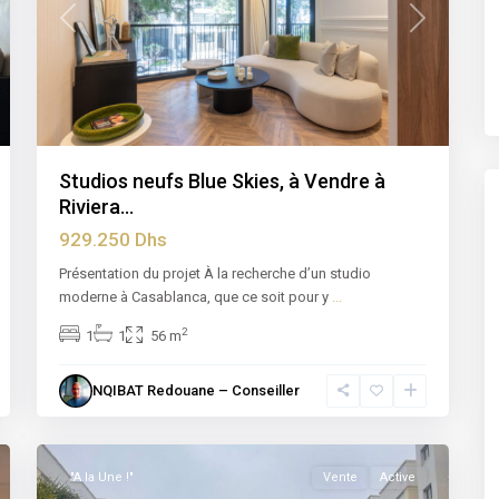
t
Previous
Next
Studios neufs Blue Skies, à Vendre à
Riviera...
929.250 Dhs
Présentation du projet À la recherche d’un studio
moderne à Casablanca, que ce soit pour y
...
2
1
1
56 m
Dar
NQIBAT Redouane – Conseiller
Bouazza
,
8
Casablanca
"A la Une !"
Vente
Active