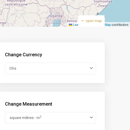
open map
Leaflet
|
©
OpenStreetMap
contributors
Change Currency
Dhs
Change Measurement
2
square mètres - m