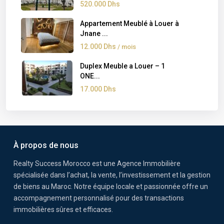
520.000 Dhs
Appartement Meublé à Louer à
Jnane ...
12.000 Dhs
/ mois
Duplex Meuble a Louer – 1
ONE...
17.000 Dhs
À propos de nous
Realty Success Morocco est une Agence Immobilière
spécialisée dans l’achat, la vente, l’investissement et la gestion
de biens au Maroc. Notre équipe locale et passionnée offre un
accompagnement personnalisé pour des transactions
immobilières sûres et efficaces.