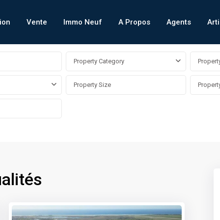
ion
Vente
Immo Neuf
A Propos
Agents
Art
Property Category
Propert
alités