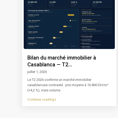
Bilan du marché immobilier à
Casablanca — T2...
juillet 1, 2026
Le T2 2026 confirme un marché immobilier
casablancais contrasté : prix moyens à 16 800 DH/m²
(+4,2 %), mais volume
...
Continue reading