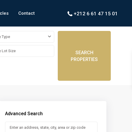
icles
Contact
+212 6 61 47 15 01
y Type
SEARCH
PROPERTIES
Advanced Search