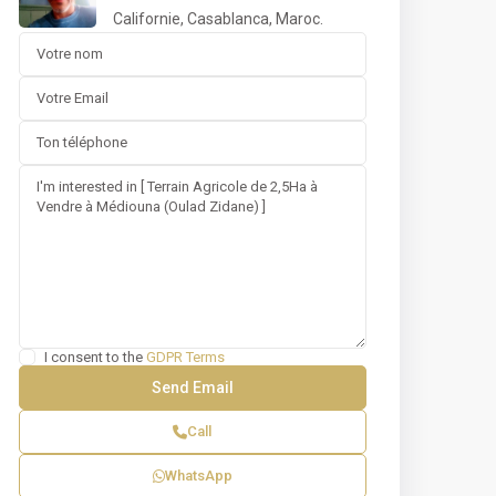
Californie, Casablanca, Maroc.
lad Zidane
I consent to the
GDPR Terms
Call
WhatsApp