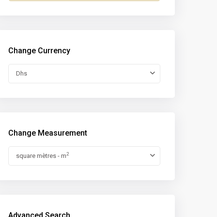
Change Currency
Dhs
Change Measurement
2
square mètres - m
Advanced Search