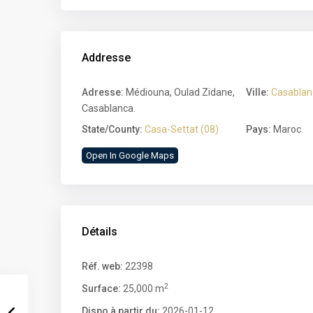
Addresse
Adresse:
Médiouna, Oulad Zidane,
Ville:
Casablan
Casablanca.
State/County:
Casa-Settat (08)
Pays:
Maroc
Open In Google Maps
Détails
Réf. web:
22398
2
Surface:
25,000 m
Dispo à partir du:
2026-01-12