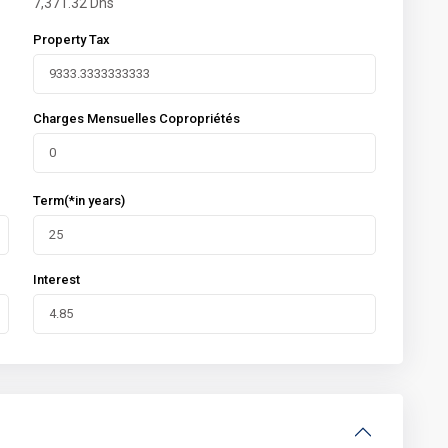
7,371.32
Dhs
Property Tax
Charges Mensuelles Copropriétés
Term(*in years)
Interest