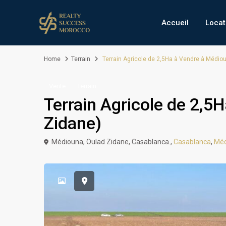
Accueil
Locat
Home
Terrain
Terrain Agricole de 2,5Ha à Vendre à Médio
Vente
Terrain
Terrain Agricole de 2,5
Zidane)
Médiouna, Oulad Zidane, Casablanca.,
Casablanca
,
Méd