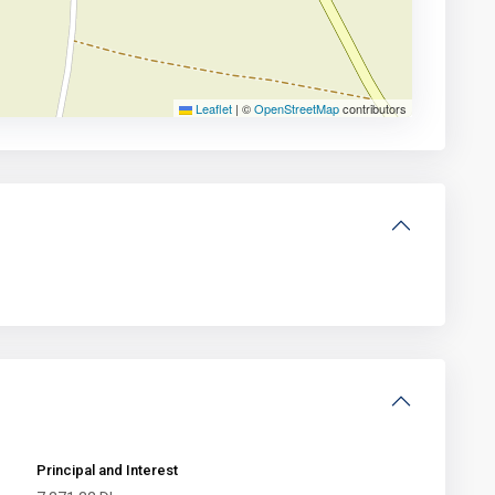
Leaflet
|
©
OpenStreetMap
contributors
Principal and Interest