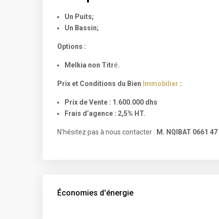
Un Puits;
Un Bassin;
Options :
Melkia non Titr
é
.
Prix et Conditions du Bien
Immobilier
:
Prix de Vente : 1.600.000 dhs
Frais d’agence :
2,5%
HT
.
N’hésitez pas à nous contacter :
M. NQIBAT 0661 47 
Économies d'énergie