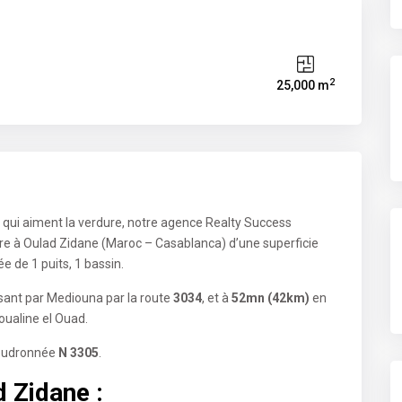
2
25,000 m
t qui aiment la verdure, notre agence Realty Success
re à Oulad Zidane (Maroc – Casablanca) d’une superficie
e de 1 puits, 1 bassin.
ant par Mediouna par la route
3034
, et à
52mn (42km)
en
ualine el Ouad.
goudronnée
N 3305
.
 Zidane :