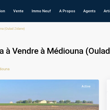
ion
Vente
Immo Neuf
A Propos
Agents
Art
una (Oulad Zidane)
Ha à Vendre à Médiouna (Oulad
iouna
Active