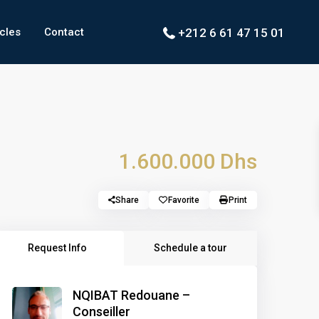
icles
Contact
+212 6 61 47 15 01
1.600.000 Dhs
Share
Favorite
Print
Request Info
Schedule a tour
NQIBAT Redouane –
Conseiller