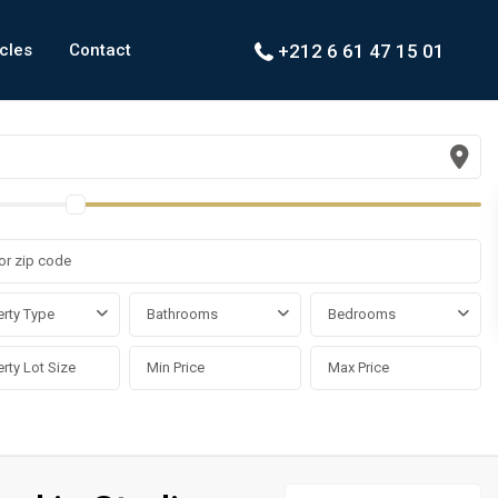
icles
Contact
+212 6 61 47 15 01
rty Type
Bathrooms
Bedrooms