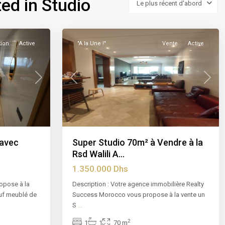
ted in Studio
Le plus récent d'abord
Abdelmoumen
,
12
Casablanca
tion
Active
"A la Une !"
Vente
Active
Next
Previous
Next
 avec
Super Studio 70m² à Vendre à la
Rsd Walili A...
1.350.000 Dhs
opose à la
Description : Votre agence immobilière Realty
euf meublé de
Success Morocco vous propose à la vente un
S
...
2
1
1
70 m