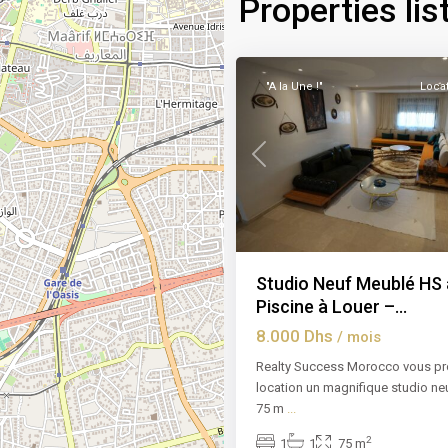
Properties lis
Oulfa
,
9
Casablanca
"A la Une !"
Loca
Previous
Studio Neuf Meublé HS
Piscine à Louer –...
8.000 Dhs
/ mois
Realty Success Morocco vous pr
location un magnifique studio n
75 m
...
2
1
1
75 m