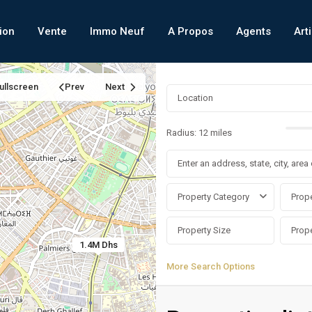
ion
Vente
Immo Neuf
A Propos
Agents
Art
ullscreen
Prev
Next
Radius:
12 miles
Property Category
Prope
1.4M Dhs
More Search Options