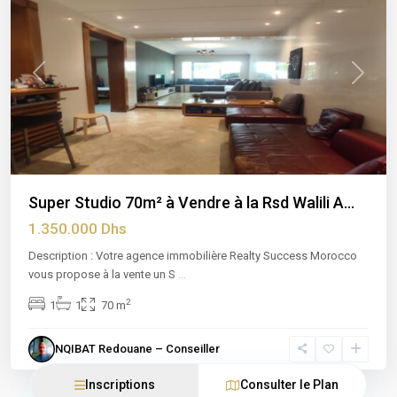
Previous
Next
Super Studio 70m² à Vendre à la Rsd Walili A...
1.350.000 Dhs
Description : Votre agence immobilière Realty Success Morocco
vous propose à la vente un S
...
2
1
1
70 m
NQIBAT Redouane – Conseiller
Inscriptions
Consulter le Plan