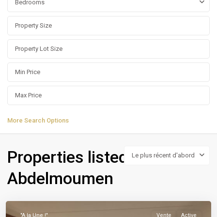
Bedrooms
More Search Options
Properties listed in
Le plus récent d'abord
Abdelmoumen
Abdelmoumen
,
Casablanca
"A la Une !"
Vente
Active