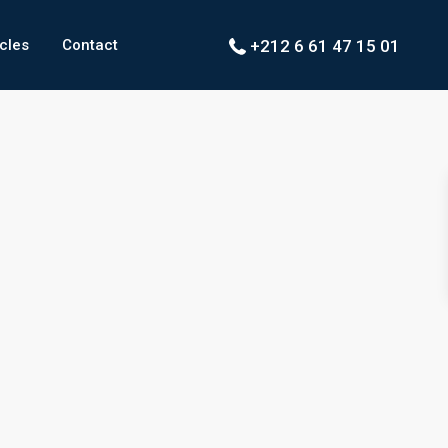
icles
Contact
+212 6 61 47 15 01