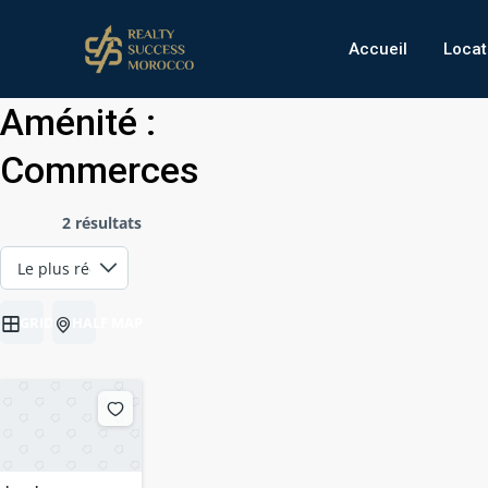
Accueil
Locat
Aménité :
Commerces
2 résultats
GRID
HALF MAP