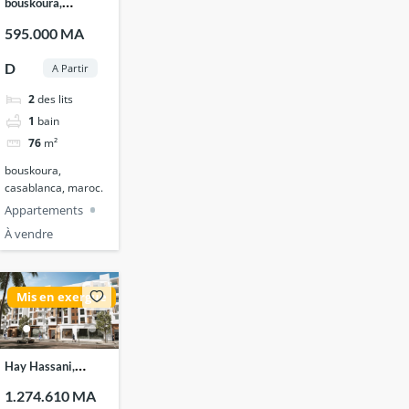
bouskoura,
casablanca, maroc.
595.000 MA
D
A Partir
2
des lits
1
bain
76
m²
bouskoura,
casablanca, maroc.
Appartements
À vendre
Mis en exergue
Hay Hassani,
Casablanca, Maroc
1.274.610 MA