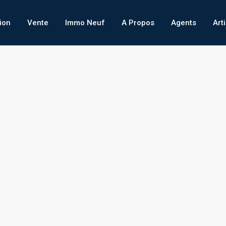
ion
Vente
Immo Neuf
A Propos
Agents
Art